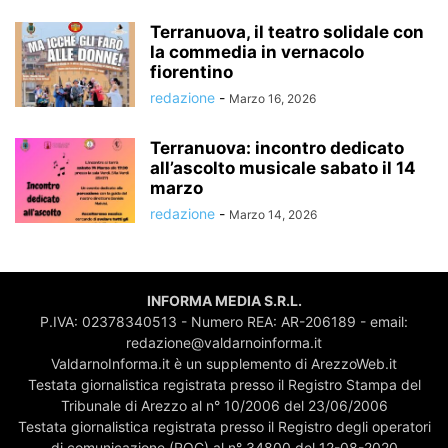
Terranuova, il teatro solidale con
la commedia in vernacolo
fiorentino
redazione
-
Marzo 16, 2026
Terranuova: incontro dedicato
all’ascolto musicale sabato il 14
marzo
redazione
-
Marzo 14, 2026
INFORMA MEDIA S.R.L.
P.IVA: 02378340513 - Numero REA: AR-206189 - email:
redazione@valdarnoinforma.it
ValdarnoInforma.it è un supplemento di ArezzoWeb.it
Testata giornalistica registrata presso il Registro Stampa del
Tribunale di Arezzo al n° 10/2006 del 23/06/2006
Testata giornalistica registrata presso il Registro degli operatori
di comunicazione (ROC) al n° 34800 del 12-08-2020