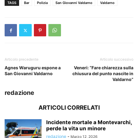
TAGS
Bar
Polizia
San Giovanni Valdarno
Valdarno
Articolo precedente
Articolo successivo
Agnes Waruguru espone a
Veneri: “Fare chiarezza sulla
San Giovanni Valdarno
chiusura del punto nascite in
Valdarno”
redazione
ARTICOLI CORRELATI
Incidente mortale a Montevarchi,
perde la vita un minore
redazione
-
Marzo 12, 2026