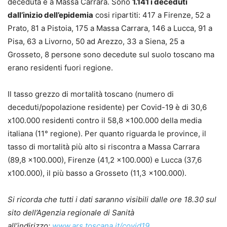
deceduta è a Massa Carrara. Sono
1.141 i deceduti
dall’inizio dell’epidemia
cosi ripartiti: 417 a Firenze, 52 a
Prato, 81 a Pistoia, 175 a Massa Carrara, 146 a Lucca, 91 a
Pisa, 63 a Livorno, 50 ad Arezzo, 33 a Siena, 25 a
Grosseto, 8 persone sono decedute sul suolo toscano ma
erano residenti fuori regione.
Il tasso grezzo di mortalità toscano (numero di
deceduti/popolazione residente) per Covid-19 è di 30,6
x100.000 residenti contro il 58,8 x100.000 della media
italiana (11° regione). Per quanto riguarda le province, il
tasso di mortalità più alto si riscontra a Massa Carrara
(89,8 x100.000), Firenze (41,2 x100.000) e Lucca (37,6
x100.000), il più basso a Grosseto (11,3 x100.000).
Si ricorda che tutti i dati saranno visibili dalle ore 18.30 sul
sito dell’Agenzia regionale di Sanità
all’indirizzo:
www.ars.toscana.it/covid19
.