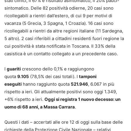
stati clinici, il 67% è risultato asintomatico, il 20% pauci-
sintomatico. Delle 82 positività odierne, 20 casi sono
ricollegabili a rientri dall’estero, di cui 9 per motivi di
vacanza (5 Grecia, 3 Spagna, 1 Croazia). 16 casi sono
ricollegabili a rientri da altre regioni italiane (11 Sardegna,
5 altro). 2 casi riferibili a cittadini residenti fuori regione la
cui positività è stata notificata in Toscana. Il 33% della
casistica è un contatto collegato a un precedente caso.
I
guariti
crescono dello 0,1% e raggiungono
quota
9.105
(78,5% dei casi totali). I
tamponi
eseguiti
hanno raggiunto quota
521.946
, 6.067 in più
rispetto a ieri. Gli attualmente positivi sono oggi 1.349,
+6% rispetto a ieri.
Oggi si registra 1 nuovo decesso: un
uomo di 68 anni, a Massa Carrara
.
Questi i dati – accertati alle ore 12 di oggi sulla base delle
richieste della Protezione Civile Nazionale – relativi