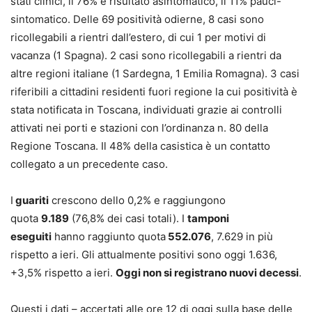
stati clinici, il 76% è risultato asintomatico, il 11% pauci-
sintomatico. Delle 69 positività odierne, 8 casi sono
ricollegabili a rientri dall’estero, di cui 1 per motivi di
vacanza (1 Spagna). 2 casi sono ricollegabili a rientri da
altre regioni italiane (1 Sardegna, 1 Emilia Romagna). 3 casi
riferibili a cittadini residenti fuori regione la cui positività è
stata notificata in Toscana, individuati grazie ai controlli
attivati nei porti e stazioni con l’ordinanza n. 80 della
Regione Toscana. Il 48% della casistica è un contatto
collegato a un precedente caso.
I
guariti
crescono dello 0,2% e raggiungono
quota
9.189
(76,8% dei casi totali). I
tamponi
eseguiti
hanno raggiunto quota
552.076
, 7.629 in più
rispetto a ieri. Gli attualmente positivi sono oggi 1.636,
+3,5% rispetto a ieri.
Oggi non si registrano nuovi decessi
.
Questi i dati – accertati alle ore 12 di oggi sulla base delle