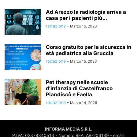
Ad Arezzo la radiologia arriva a
casa per i pazienti più...
redazione
-
Marzo 16, 2026
Corso gratuito per la sicurezza in
età pediatrica alla Gruccia
redazione
-
Marzo 15, 2026
Pet therapy nelle scuole
d’infanzia di Castelfranco
Piandiscò e Faella
redazione
-
Marzo 14, 2026
INFORMA MEDIA S.R.L.
P.IVA: 02378340513 - Numero REA: AR-206189 - email: