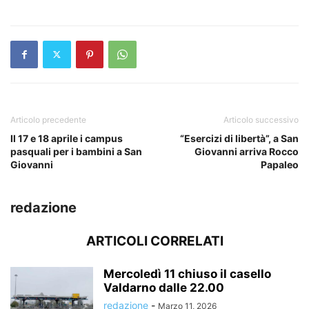
Articolo precedente
Articolo successivo
Il 17 e 18 aprile i campus
“Esercizi di libertà”, a San
pasquali per i bambini a San
Giovanni arriva Rocco
Giovanni
Papaleo
redazione
ARTICOLI CORRELATI
Mercoledì 11 chiuso il casello
Valdarno dalle 22.00
redazione
-
Marzo 11, 2026