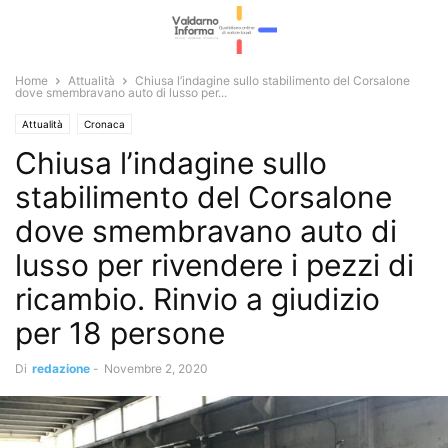
Home
Attualità
Chiusa l’indagine sullo stabilimento del Corsalone
dove smembravano auto di lusso per...
Attualità
Cronaca
Chiusa l’indagine sullo
stabilimento del Corsalone
dove smembravano auto di
lusso per rivendere i pezzi di
ricambio. Rinvio a giudizio
per 18 persone
Di
redazione
-
Novembre 2, 2020