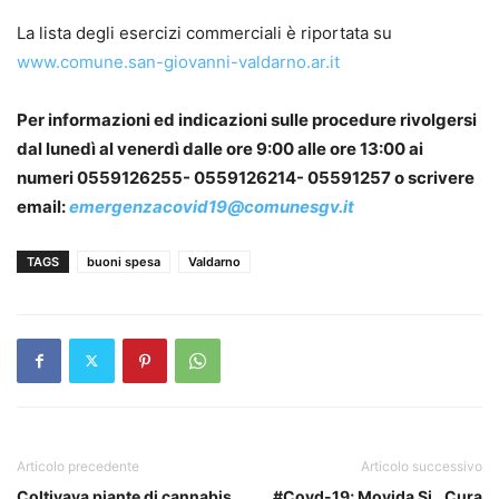
La lista degli esercizi commerciali è riportata su
www.comune.san-giovanni-valdarno.ar.it
Per informazioni ed indicazioni sulle procedure rivolgersi
dal lunedì al venerdì dalle ore 9:00 alle ore 13:00 ai
numeri 0559126255- 0559126214- 05591257 o scrivere
email:
emergenzacovid19@comunesgv.it
TAGS
buoni spesa
Valdarno
Articolo precedente
Articolo successivo
Coltivava piante di cannabis
#Covd-19; Movida Si…Cura