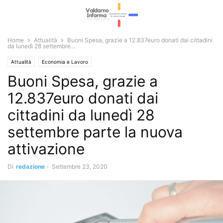
Home
Attualità
Buoni Spesa, grazie a 12.837euro donati dai cittadini
da lunedì 28 settembre...
Attualità
Economia e Lavoro
Buoni Spesa, grazie a
12.837euro donati dai
cittadini da lunedì 28
settembre parte la nuova
attivazione
Di
redazione
-
Settembre 23, 2020