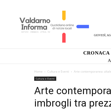
GIOVEDÌ, AG
CRONACA
A
Home
Cultura e Eventi
Arte contemporanea: altale
Cultura e Eventi
Arte contemporan
imbrogli tra prez