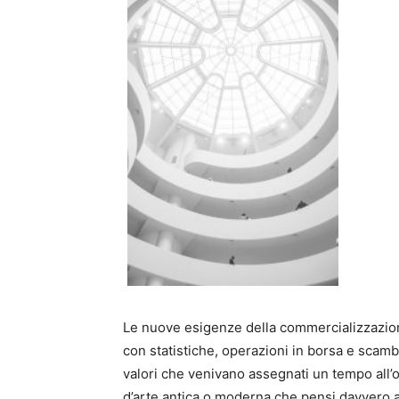
Le nuove esigenze della commercializzazione 
con statistiche, operazioni in borsa e scamb
valori che venivano assegnati un tempo all’
d’arte antica o moderna che pensi davvero al