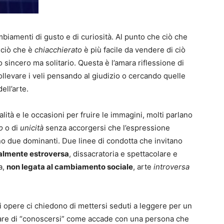
biamenti di gusto e di curiosità. Al punto che ciò che
 ciò che è
chiacchierato
è più facile da vendere di ciò
 sincero ma solitario. Questa è l’amara riflessione di
ollevare i veli pensando al giudizio o cercando quelle
ell’arte.
tà e le occasioni per fruire le immagini, molti parlano
o
o di
unicità
senza accorgersi che l’espressione
no due dominanti. Due linee di condotta che invitano
almente estroversa
, dissacratoria e spettacolare e
a,
non legata al cambiamento sociale
, arte
introversa
di opere ci chiedono di mettersi seduti a leggere per un
ttare di “conoscersi” come accade con una persona che