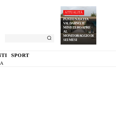
ATTUALITÀ
PUNTO NASCITA
VALDARNO, IL
MINISTERO APRE
AL
MONITORAGGIO DI
SEI MESI
TI
SPORT
NA