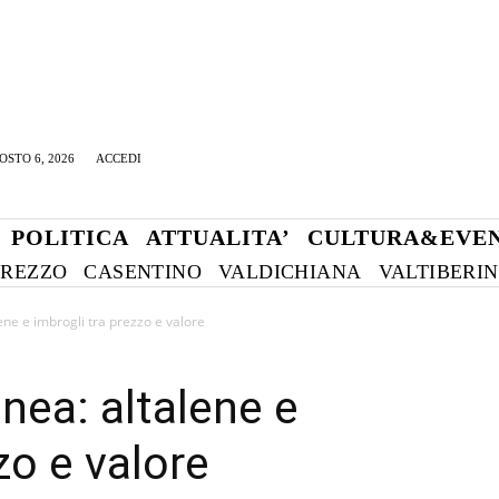
OSTO 6, 2026
ACCEDI
POLITICA
ATTUALITA’
CULTURA&EVEN
REZZO
CASENTINO
VALDICHIANA
VALTIBERI
ne e imbrogli tra prezzo e valore
ea: altalene e
zo e valore