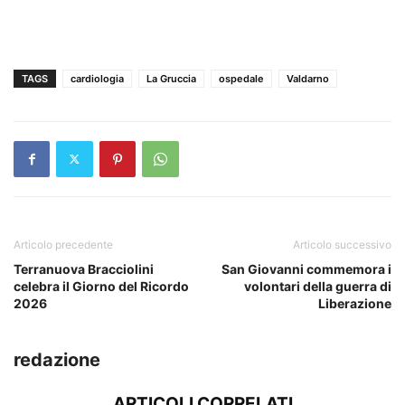
TAGS
cardiologia
La Gruccia
ospedale
Valdarno
Articolo precedente
Articolo successivo
Terranuova Bracciolini
San Giovanni commemora i
celebra il Giorno del Ricordo
volontari della guerra di
2026
Liberazione
redazione
ARTICOLI CORRELATI