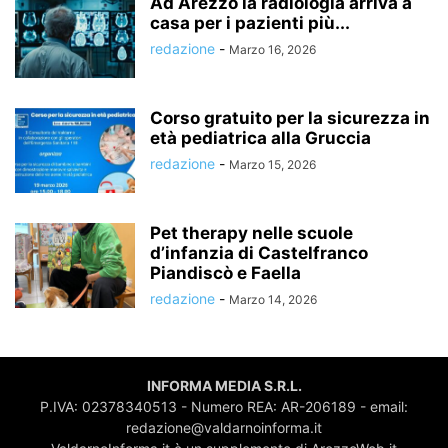
Ad Arezzo la radiologia arriva a
casa per i pazienti più...
redazione
-
Marzo 16, 2026
Corso gratuito per la sicurezza in
età pediatrica alla Gruccia
redazione
-
Marzo 15, 2026
Pet therapy nelle scuole
d’infanzia di Castelfranco
Piandiscò e Faella
redazione
-
Marzo 14, 2026
INFORMA MEDIA S.R.L.
P.IVA: 02378340513 - Numero REA: AR-206189 - email:
redazione@valdarnoinforma.it